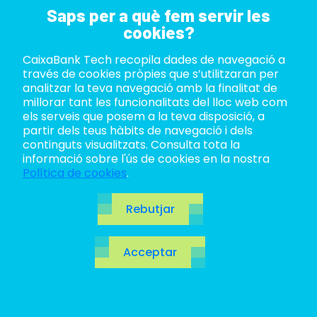
Saps per a què fem servir les
cookies?
CaixaBank Tech recopila dades de navegació a
ABOUT US
través de cookies pròpies que s’utilitzaran per
analitzar la teva navegació amb la finalitat de
LIFE AT TECH
millorar tant les funcionalitats del lloc web com
els serveis que posem a la teva disposició, a
partir dels teus hàbits de navegació i dels
JOIN US
Domain-Driven
continguts visualitzats. Consulta tota la
informació sobre l'ús de cookies en la nostra
BLOG
Política de cookies
.
Design:
ES
Rebutjar
estratègies i
CA
Acceptar
EN
patrons per
dominar la