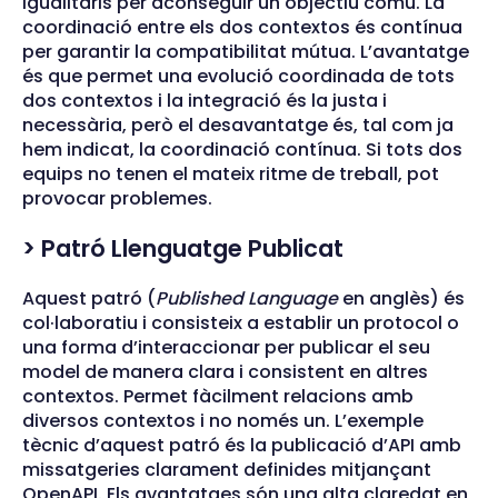
igualitaris per aconseguir un objectiu comú. La
coordinació entre els dos contextos és contínua
per garantir la compatibilitat mútua. L’avantatge
és que permet una evolució coordinada de tots
dos contextos i la integració és la justa i
necessària, però el desavantatge és, tal com ja
hem indicat, la coordinació contínua. Si tots dos
equips no tenen el mateix ritme de treball, pot
provocar problemes.
> Patró Llenguatge Publicat
Aquest patró (
Published Language
en anglès) és
col·laboratiu i consisteix a establir un protocol o
una forma d’interaccionar per publicar el seu
model de manera clara i consistent en altres
contextos. Permet fàcilment relacions amb
diversos contextos i no només un. L’exemple
tècnic d’aquest patró és la publicació d’API amb
missatgeries clarament definides mitjançant
OpenAPI. Els avantatges són una alta claredat en