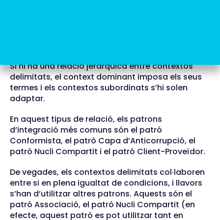
Per això utilitzem el mapa de contextos (o
context
map
en anglès), que és una representació visual
dels contextos delimitats i com interaccionen, ja
sigui de forma jeràrquica o mitjançant
col·laboració.
Si hi ha una relació jeràrquica entre contextos
delimitats, el context dominant imposa els seus
termes i els contextos subordinats s’hi solen
adaptar.
En aquest tipus de relació, els patrons
d’integració més comuns són el patró
Conformista, el patró Capa d’Anticorrupció, el
patró Nucli Compartit i el patró Client-Proveïdor.
De vegades, els contextos delimitats col·laboren
entre si en plena igualtat de condicions, i llavors
s’han d’utilitzar altres patrons. Aquests són el
patró Associació, el patró Nucli Compartit (en
efecte, aquest patró es pot utilitzar tant en