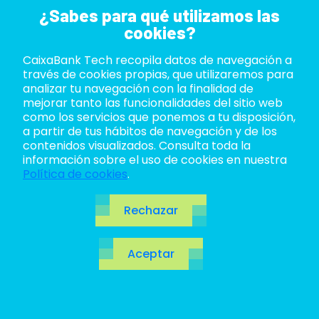
¿Sabes para qué utilizamos las
cookies?
CaixaBank Tech recopila datos de navegación a
ABOUT US
través de cookies propias, que utilizaremos para
analizar tu navegación con la finalidad de
LIFE AT TECH
mejorar tanto las funcionalidades del sitio web
como los servicios que ponemos a tu disposición,
a partir de tus hábitos de navegación y de los
JOIN US
contenidos visualizados. Consulta toda la
información sobre el uso de cookies en nuestra
BLOG
Política de cookies
.
ES
Blog
Rechazar
CA
Aceptar
EN
Abre la puerta al futuro. Un salto cuántico a las
tecnologías
revolucionarias,
innovaciones
por
descubrir y, cómo no, los temas del momento en el
ecosistema TI.