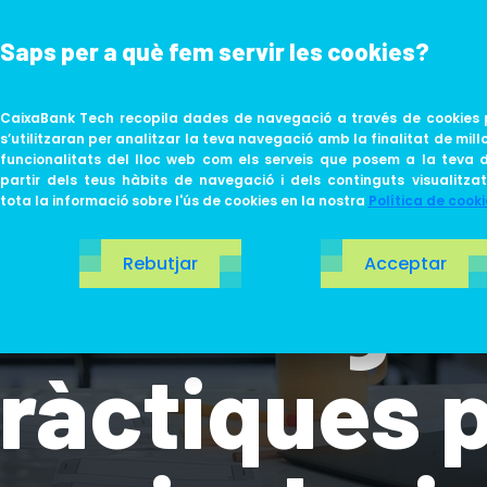
Saps per a què fem servir les cookies?
ABOUT US
LIFE AT TECH
CaixaBank Tech recopila dades de navegació a través de cookies 
s’utilitzaran per analitzar la teva navegació amb la finalitat de millo
funcionalitats del lloc web com els serveis que posem a la teva d
partir dels teus hàbits de navegació i dels continguts visualitza
tota la informació sobre l'ús de cookies en la nostra
Política de cooki
Rebutjar
Acceptar
litat digit
pràctiques 