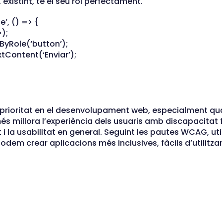
 existint, té el seu rol perfectament.
e’, () => {
);
yRole(‘button’);
Content(‘Enviar’);
na prioritat en el desenvolupament web, especialment 
més millora l’experiència dels usuaris amb discapacitat 
 la usabilitat en general. Seguint les pautes WCAG, util
podem crear aplicacions més inclusives, fàcils d’utilitzar