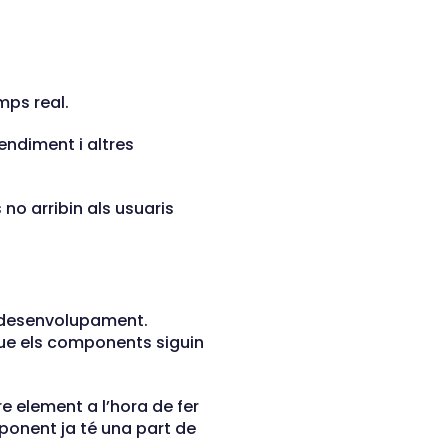
mps real.
rendiment i altres
no arribin als usuaris
de desenvolupament.
que els components siguin
e element a l’hora de fer
mponent ja té una part de