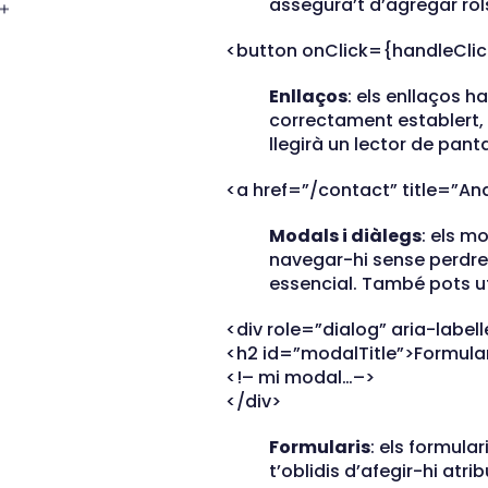
assegura’t d’agregar rol
<button onClick={handleClic
Enllaços
: els enllaços ha
correctament establert, i
llegirà un lector de panta
<a href=”/contact” title=”An
Modals i diàlegs
: els m
navegar-hi sense perdre e
essencial. També pots ut
<div role=”dialog” aria-labe
<h2 id=”modalTitle”>Formula
<!– mi modal…–>
</div>
Formularis
: els formula
t’oblidis d’afegir-hi atr