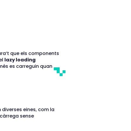
gura’t que els components
el
lazy loading
omés es carreguin quan
 diverses eines, com la
 càrrega sense