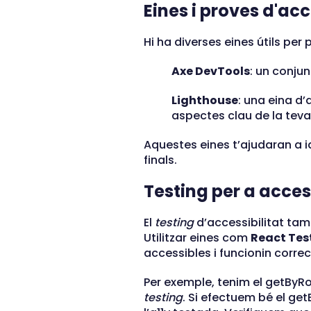
Eines i proves d'acc
Hi ha diverses eines útils per 
Axe DevTools
: un conju
Lighthouse
: una eina d’
aspectes clau de la teva
Aquestes eines t’ajudaran a id
finals.
Testing per a access
El
testing
d’accessibilitat tam
Utilitzar eines com
React Test
accessibles i funcionin corre
Per exemple, tenim el getByRo
testing
. Si efectuem bé el get