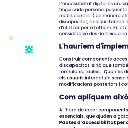
L’accessibilitat digital és cru
tingui cada persona, pugui in
mòbil, caixers…) de manera ef
discapacitat, sinó que també mi
d’utilitzar per a tothom. En e
consideració des de l’inici, diria
L'hauríem d'implem
Construir components accessi
discapacitat, sinó que també m
formularis, taules… Quan es 
els usuaris interactuïn sense 
modificacions posteriors i co
Com apliquem això
A l’hora de crear components
essencials, que ajuden a gara
Pautes d’accessibilitat per