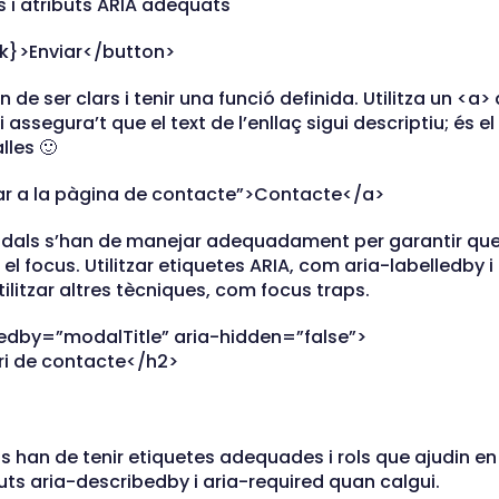
s i atributs ARIA adequats
k}>Enviar</button>
n de ser clars i tenir una funció definida. Utilitza un <a>
 assegura’t que el text de l’enllaç sigui descriptiu; és 
lles 🙂
ar a la pàgina de contacte”>Contacte</a>
odals s’han de manejar adequadament per garantir que 
l focus. Utilitzar etiquetes ARIA, com aria-labelledby i
ilitzar altres tècniques, com focus traps.
lledby=”modalTitle” aria-hidden=”false”>
ri de contacte</h2>
ris han de tenir etiquetes adequades i rols que ajudin e
ibuts aria-describedby i aria-required quan calgui.