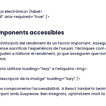
a electrònica</label>
l” aria-required=”true” />
omponents accessibles
optimització del rendiment és un factor important. Asse
ense sacrificar l’experiència de l’usuari. Tècniques com 
ajuden a millorar el rendiment, ja que asseguren que n
iva.
ts utilitzar loading=”lazy” a l’etiqueta <img>:
escripció de la imatge” loading=”lazy” />
se comprometre l’accessibilitat. A React també hi tenim
njunt amb Suspense. Ben integrats, optimitzem molt la