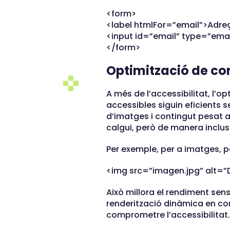
<form>
<label htmlFor=”email”>Adreç
<input id=”email” type=”emai
</form>
Optimització de c
A més de l’accessibilitat, l’
accessibles siguin eficients s
d’imatges i contingut pesat 
calgui, però de manera inclus
Per exemple, per a imatges, po
<img src=”imagen.jpg” alt=”D
Això millora el rendiment sen
renderització dinàmica en co
comprometre l’accessibilitat.