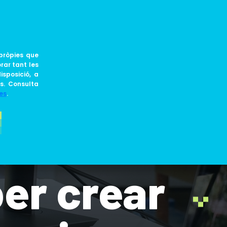
CA
JOIN US
BLOG
pròpies que
rar tant les
isposició, a
ts. Consulta
es
.
al a React:
per crear