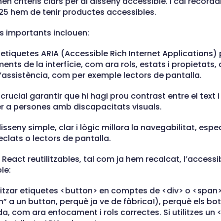
en criteris clars per al disseny accessible. I cal record
025 hem de tenir productes accessibles.
s importants inclouen:
s etiquetes ARIA (Accessible Rich Internet Applications
ents de la interfície, com ara rols, estats i propietats,
’assistència, com per exemple lectors de pantalla.
 crucial garantir que hi hagi prou contrast entre el text i 
er a persones amb discapacitats visuals.
disseny simple, clar i lògic millora la navegabilitat, esp
clats o lectors de pantalla.
ct reutilitzables, tal com ja hem recalcat, l’accessibi
le:
ilitzar etiquetes <button> en comptes de <div> o <span
” a un button, perquè ja ve de fàbrica!), perquè els bo
a, com ara enfocament i rols correctes. Si utilitzes un 