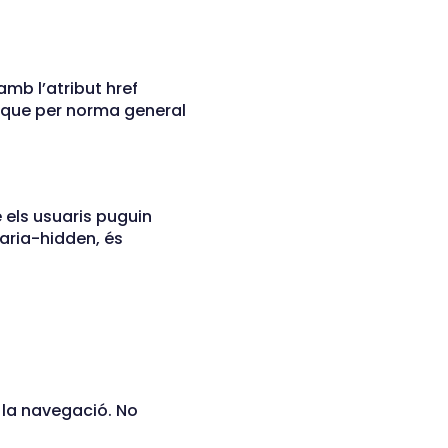
 amb l’atribut href
el que per norma general
els usuaris puguin
 aria-hidden, és
n la navegació. No