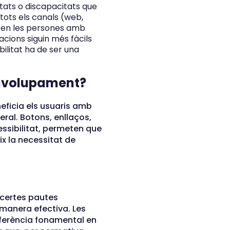
itats o discapacitats que
ots els canals (web,
 en les persones amb
acions siguin més fàcils
ilitat ha de ser una
envolupament?
ficia els usuaris amb
eral. Botons, enllaços,
ssibilitat, permeten que
ix la necessitat de
 certes pautes
 manera efectiva. Les
ferència fonamental en