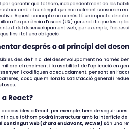
cial per garantir que tothom, independentment de les habil
teractuar amb el contingut que normalment consumim en t
ectiva. Aquest concepte no només té un impacte directe
llora l’experiència d’usuari (UX) general i fa que les aplic
l context del desenvolupament web, per exemple, l’accessib
 que fins i tot una obligació.
entar després o al principi del des
bles des de l’inici del desenvolupament no només bene
illora el rendiment i la usabilitat de l’aplicació en gen
dissenyen i codifiquen adequadament, pensant en l’acce
barreres, cosa que millora la satisfacció general i redue
stoses.
 a React?
 accessibles a React, per exemple, hem de seguir unes
ntir que tothom podrà interactuar amb la interfície de
 al contingut web (d’ara endavant, WCAG)
són una re