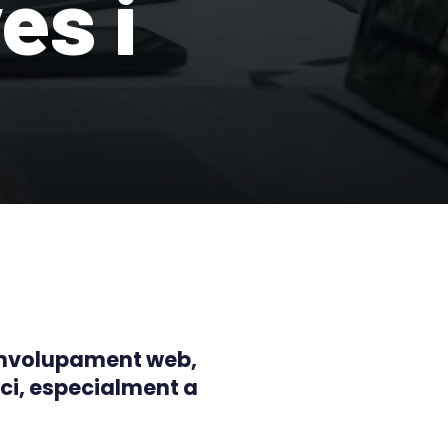
es i
senvolupament web,
ci, especialment a