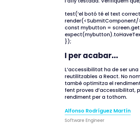
l’a11y testada. Verifiquem que,
test(‘el botó té el text correct
render(<SubmitComponent/>
const mybutton = screen.getB
expect(mybutton).toHaveText
});
I per acabar...
L’accessibilitat ha de ser u
reutilitzables a React. No no
també optimitza el rendiment i
fent proves d’accessibilitat, 
rendiment per a tothom.
Alfonso Rodríguez Martín
Software Engineer