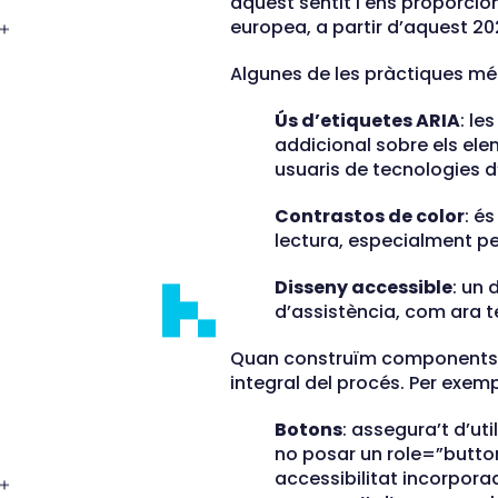
aquest sentit i ens proporcion
europea, a partir d’aquest 2
Algunes de les pràctiques mé
Ús d’etiquetes ARIA
: le
addicional sobre els elem
usuaris de tecnologies d
Contrastos de color
: és
lectura, especialment p
Disseny accessible
: un 
d’assistència, com ara te
Quan construïm components Rea
integral del procés. Per exemp
Botons
: assegura’t d’ut
no posar un role=”button
accessibilitat incorporad