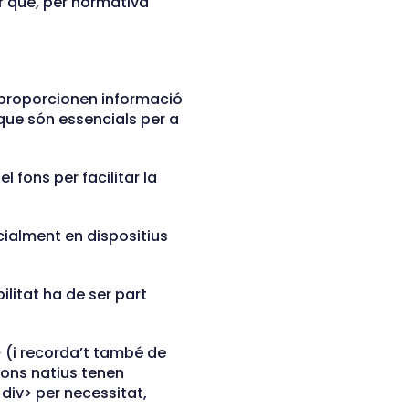
ar que, per normativa
) proporcionen informació
 que són essencials per a
el fons per facilitar la
ecialment en dispositius
litat ha de ser part
> (i recorda’t també de
tons natius tenen
<div> per necessitat,