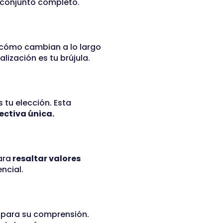
l conjunto completo.
 cómo cambian a lo largo
lización es tu brújula.
s tu elección. Esta
ectiva única.
ara
resaltar valores
ncial.
s para su comprensión.