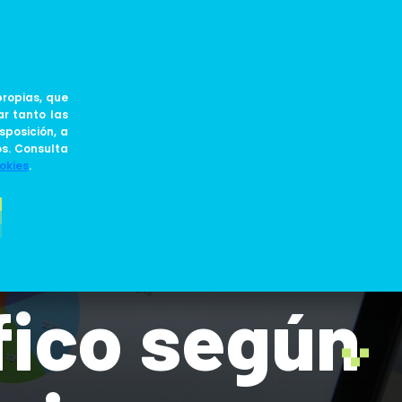
ES
JOIN US
BLOG
ropias, que
ar tanto las
sposición, a
os. Consulta
okies
.
eficaces:
áfico según