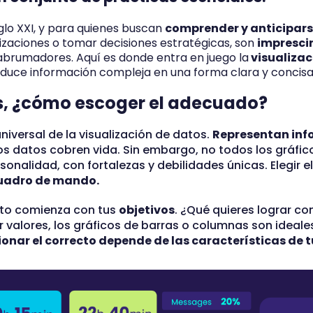
glo XXI, y para quienes buscan
comprender y anticipars
izaciones o tomar decisiones estratégicas, son
impresci
 abrumadores. Aquí es donde entra en juego la
visualizac
duce información compleja en una forma clara y concisa
cos, ¿cómo escoger el adecuado?
universal de la visualización de datos.
Representan inf
s datos cobren vida. Sin embargo, no todos los gráfic
rsonalidad, con fortalezas y debilidades únicas. Elegir 
cuadro de mando.
ecto comienza con tus
objetivos
. ¿Qué quieres lograr con
 valores, los gráficos de barras o columnas son ideale
ionar el correcto depende de las características de t