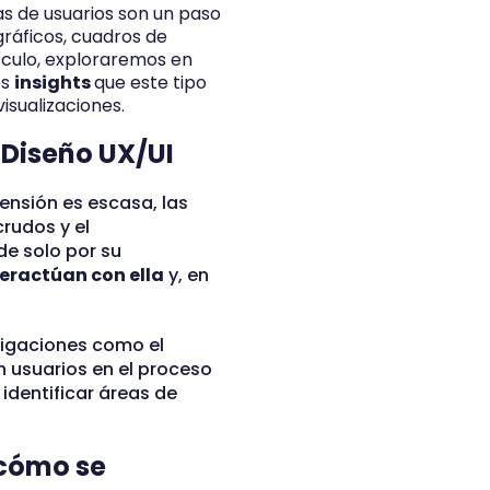
as de usuarios son un paso
gráficos, cuadros de
culo, exploraremos en
os
insights
que este tipo
isualizaciones.
 Diseño UX/UI
nsión es escasa, las
rudos y el
de solo por su
teractúan con ella
y, en
stigaciones como el
 usuarios en el proceso
identificar áreas de
 cómo se