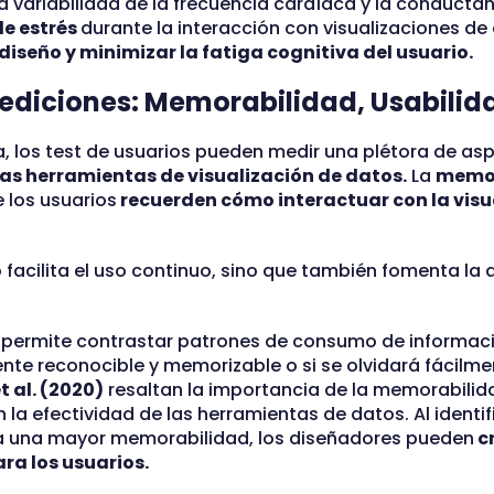
a variabilidad de la frecuencia cardíaca y la conductan
de estrés
durante la interacción con visualizaciones de
 diseño y minimizar la fatiga cognitiva del usuario.
 Mediciones: Memorabilidad, Usabilid
a, los test de usuarios pueden medir una plétora de asp
 las herramientas de visualización de datos.
La
memor
e los usuarios
recuerden cómo interactuar con la visu
facilita el uso continuo, sino que también fomenta la 
permite contrastar patrones de consumo de informació
ente reconocible y memorizable o si se olvidará fácilme
 al. (2020)
resaltan la importancia de la memorabili
n la efectividad de las herramientas de datos. Al identi
 a una mayor memorabilidad, los diseñadores pueden
c
ra los usuarios.