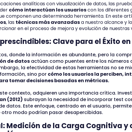
icaciones analíticas con visualización de datos, las prueb
nder
cómo interactúan los usuarios
con los diferentes 
ue componen una determinada herramienta. En este artí
ios
, las
técnicas más avanzadas
a nuestro alcance y l
ionar en el proceso de mejora y evolución de nuestras v
prescindibles: Clave para el Éxito en
s, donde la información es abundante, pero la compre
ión de datos
actúan como puentes entre los números c
bargo, la efectividad de estas herramientas no se mi
formación, sino por
cómo los usuarios la perciben, in
para tomar decisiones basadas en métricas.
ste contexto, adquieren una importancia crítica. Inve
an (2012)
subrayan la necesidad de incorporar test con
de datos. Este enfoque, centrado en el usuario, permite 
e otro modo podrían pasar desapercibidas.
al: Medición de la Carga Cognitiva y