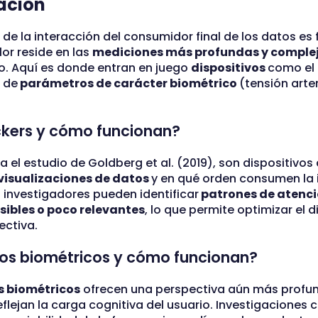
ación
a de la interacción del consumidor final de los datos es
lor reside en las
mediciones más profundas y comple
vo. Aquí es donde entran en juego
dispositivos
como el
 de
parámetros de carácter biométrico
(tensión arter
ackers y cómo funcionan?
 el estudio de Goldberg et al. (2019), son dispositivos
visualizaciones de datos
y en qué orden consumen la i
 investigadores pueden identificar
patrones de atenció
sibles o poco relevantes
, lo que permite optimizar el 
ectiva.
ivos biométricos y cómo funcionan?
s biométricos
ofrecen una perspectiva aún más profu
eflejan la carga cognitiva del usuario. Investigaciones 