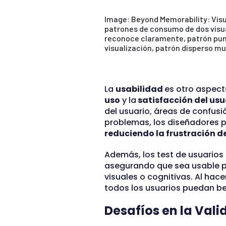
Image: Beyond Memorability: Visua
patrones de consumo de dos visua
reconoce claramente, patrón punt
visualización, patrón disperso m
La
usabilidad
es otro aspect
uso
y la
satisfacción del usu
del usuario, áreas de confusi
problemas, los diseñadores p
reduciendo la frustración de
Además, los test de usuarios
asegurando que sea usable p
visuales o cognitivas. Al hac
todos los usuarios puedan be
Desafíos en la Vali