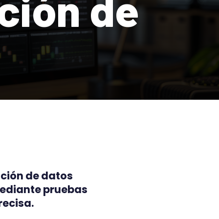
ación de
ación de datos
mediante pruebas
recisa.