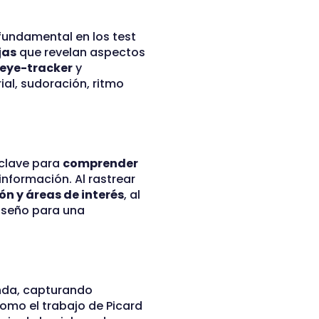
 fundamental en los test
jas
que revelan aspectos
eye-tracker
y
ial, sudoración, ritmo
 clave para
comprender
nformación. Al rastrear
n y áreas de interés
, al
diseño para una
nda, capturando
como el trabajo de Picard