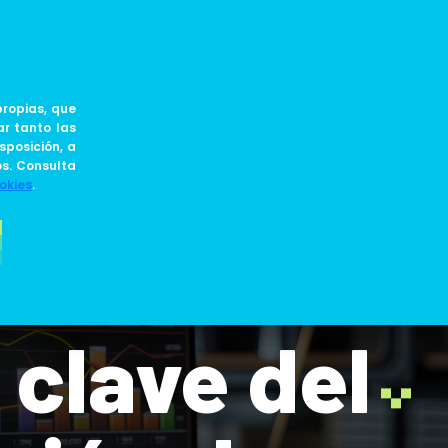
ES
JOIN US
BLOG
ropias, que
ar tanto las
sposición, a
os. Consulta
okies
.
 clave del