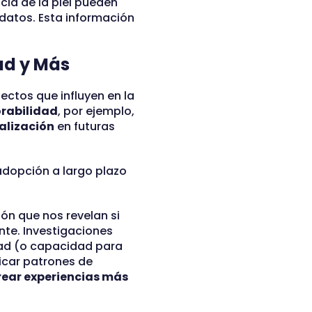
cia de la piel pueden
 datos. Esta información
ad y Más
ectos que influyen en la
abilidad
, por ejemplo,
alización
en futuras
adopción a largo plazo
n que nos revelan si
nte. Investigaciones
dad (o capacidad para
ficar patrones de
rear experiencias más