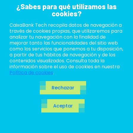
¿Sabes para qué utilizamos las
cookies?
CaixaBank Tech recopila datos de navegación a
ABOUT US
través de cookies propias, que utilizaremos para
analizar tu navegación con la finalidad de
LIFE AT TECH
mejorar tanto las funcionalidades del sitio web
The Game
como los servicios que ponemos a tu disposición,
a partir de tus hábitos de navegación y de los
JOIN US
is On
contenidos visualizados. Consulta toda la
información sobre el uso de cookies en nuestra
BLOG
Política de cookies
.
ES
Rechazar
CA
Aceptar
EN